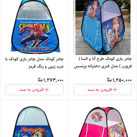
چادر بازی کودک طرح آنا و السا (
چادر کودک مدل چادر بازی کودک با
فروزن ) مدل فنری دخترانه پرنسس
درب زیپی و رنگ قرمز
باربی عروسک خونه بازی خیمه
1,273,000
1,250,000
باکس کد3
افزودن به سبد
افزودن به سبد