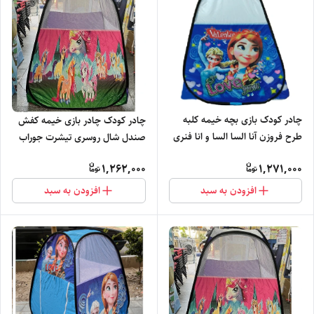
چادر کودک بازی بچه خیمه کلبه
چادر کودک چادر بازی خیمه کفش
طرح فروزن آنا السا السا و انا فنری
صندل شال روسری تیشرت جوراب
تاشو سیسمونی8
بنفش کیف دار کد13
1,262,000
1,271,000
افزودن به سبد
افزودن به سبد