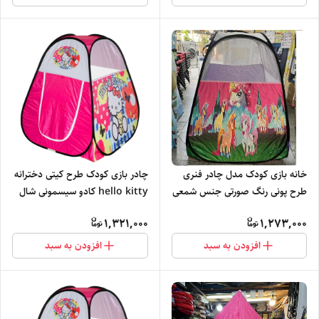
خانه بازی کودک مدل چادر فنری
چادر بازی کودک طرح کیتی دخترانه
طرح پونی رنگ صورتی جنس شمعی
hello kitty کادو سیسمونی شال
کد9
روسری ست عروسک کد5
1,321,000
1,273,000
افزودن به سبد
افزودن به سبد