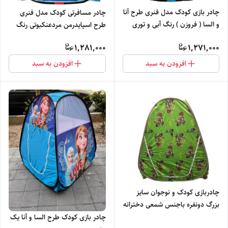
چادر بازی کودک مدل فنری طرح آنا
چادر مسافرتی کودک مدل فنری
و السا ( فروزن ) رنگ آبی و توری
طرح اسپایدرمن مردعنکبوتی رنگ
دوزی شده کد2
قرمز کد 6
1,281,000
1,271,000
افزودن به سبد
افزودن به سبد
چادربازی کودک و نوجوان سایز
بزرگ دونفره باجنس شمعی دخترانه
و پسرانه کد3
چادر بازی کودک طرح السا و آنا یک