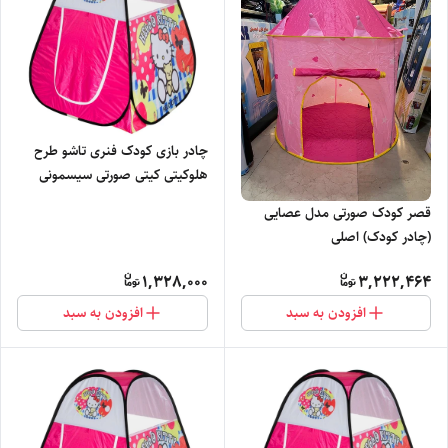
چادر بازی کودک فنری تاشو طرح
هلوکیتی کیتی صورتی سیسمونی
کد1
قصر کودک صورتی مدل عصایی
(چادر کودک) اصلی
1,328,000
3,222,464
افزودن به سبد
افزودن به سبد