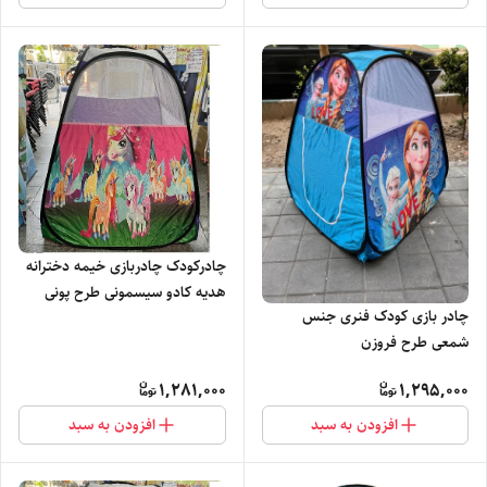
چادرکودک چادربازی خیمه دخترانه
هدیه کادو سیسمونی طرح پونی
چادر بازی کودک فنری جنس
اسب شاخدار ماگ کد2
شمعی طرح فروزن
1,281,000
1,295,000
افزودن به سبد
افزودن به سبد