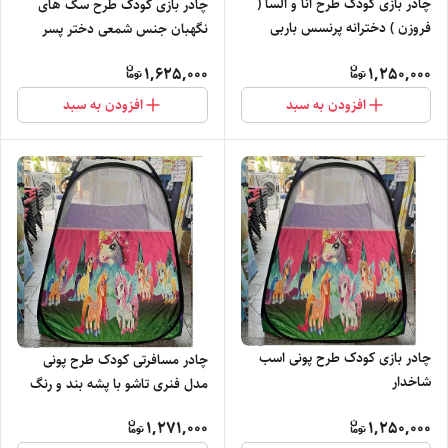
چادر بازی کودک طرح آنا و السا (
چادر بازی کودک طرح سگ های
فروزن ) دخترانه پرنسس باربی
نگهبان جنس شمعی دختر پسر
عروسک خونه بازی خیمه باکس
کادو هدیه
1,625,000
1,250,000
کد5
افزودن به سبد
افزودن به سبد
چادر بازی کودک طرح پونی اسب
چادر مسافرتی کودک طرح پونی
شاخدار
مدل فنری تاشو با پشه بند و رنگ
صورتی کد3
1,271,000
1,250,000