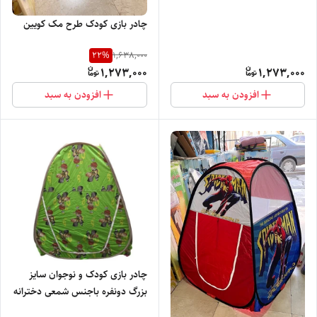
چادر بازی کودک طرح مک کویین
22
%
1,638,000
1,273,000
1,273,000
افزودن به سبد
افزودن به سبد
چادر بازی کودک و نوجوان سایز
بزرگ دونفره باجنس شمعی دخترانه
و پسرانه کد69