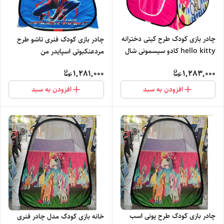
چادر بازی کودک طرح کیتی دخترانه
چادر بازی کودک فنری تاشو طرح
hello kitty کادو سیسمونی شال
مردعنکبوتی اسپایدر من
روسری ست عروسک کد2
spiderman قرمز سیسمونی کد 2
1,281,000
1,283,000
افزودن به سبد
افزودن به سبد
چادر بازی کودک طرح پونی اسب
خانه بازی کودک مدل چادر فنری