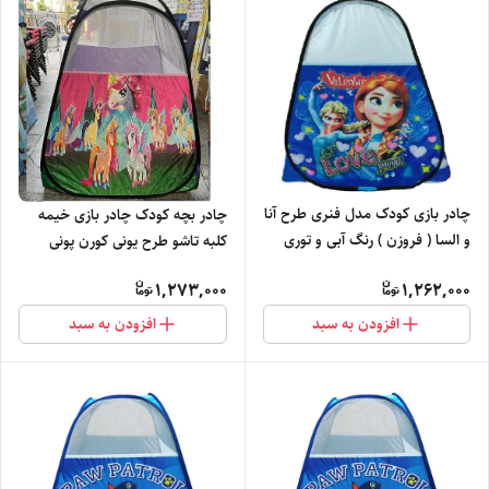
چادر بازی کودک مدل فنری طرح آنا
چادر بچه کودک چادر بازی خیمه
و السا ( فروزن ) رنگ آبی و توری
کلبه تاشو طرح یونی کورن پونی
دوزی شده کد3
بنفش سیسمونی کد2
1,273,000
1,262,000
افزودن به سبد
افزودن به سبد