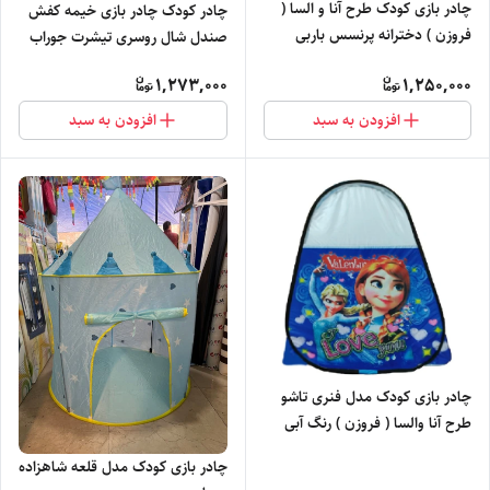
چادر بازی کودک طرح آنا و السا (
چادر کودک چادر بازی خیمه کفش
فروزن ) دخترانه پرنسس باربی
صندل شال روسری تیشرت جوراب
عروسک خونه بازی خیمه باکس
بنفش کیف دار کد11
1,273,000
1,250,000
کد9
افزودن به سبد
افزودن به سبد
چادر بازی کودک مدل فنری تاشو
طرح آنا والسا ( فروزن ) رنگ آبی
سایز کودک
چادر بازی کودک مدل قلعه شاهزاده