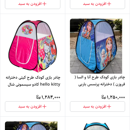
افزودن به سبد
افزودن به سبد
چادر بازی کودک طرح آنا و السا (
چادر بازی کودک طرح کیتی دخترانه
فروزن ) دخترانه پرنسس باربی
hello kitty کادو سیسمونی شال
عروسک خونه بازی خیمه باکس
روسری ست عروسک کد1
1,284,000
1,250,000
کد3
افزودن به سبد
افزودن به سبد