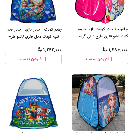
چادربچه چادر کودک بازی خیمه
چادر کودک . چادر بازی . چادر بچه
کلبه تاشو فنری طرح کیتی گربه
. کلبه کودک مدل فنری تاشو طرح
دخترانه کفش لباس کد 1
فروزن کد2
1,262,000
1,283,000
افزودن به سبد
افزودن به سبد