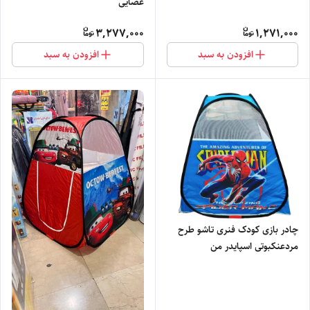
عصایی
3,277,000
1,271,000
افزودن به سبد
افزودن به سبد
چادر بازی کودک فنری تاشو طرح
مردعنکبوتی اسپایدر من
spiderman قرمز سیسمونی کد 1