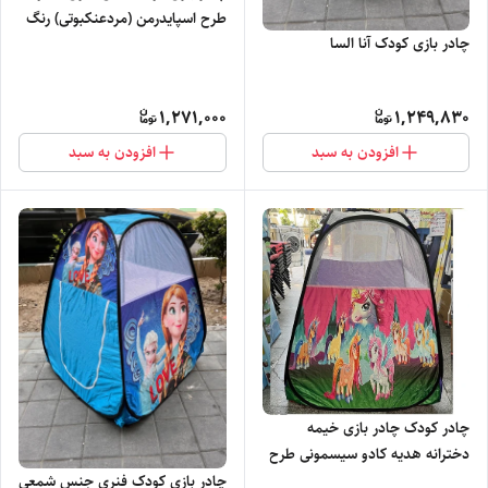
طرح اسپایدرمن (مردعنکبوتی) رنگ
چادر بازی کودک آنا السا
قرمز پسرانه کد1
1,271,000
1,249,830
افزودن به سبد
افزودن به سبد
چادر کودک چادر بازی خیمه
دخترانه هدیه کادو سیسمونی طرح
پونی اسب شاخدار کد 1
چادر بازی کودک فنری جنس شمعی