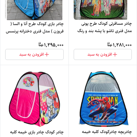
چادر مسافرتی کودک طرح پونی
چادر بازی کودک طرح آنا و السا (
مدل فنری تاشو با پشه بند و رنگ
فروزن ) مدل فنری دخترانه پرنسس
صورتی کد2
باربی عروسک خونه بازی خیمه
1,295,000
1,281,000
باکس کد1
افزودن به سبد
افزودن به سبد
چادربچه چادرکودک کلبه خیمه
چادر کودک چادر بازی خیمه کلبه