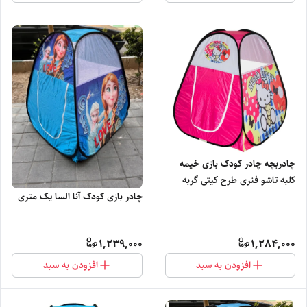
چادربچه چادر کودک بازی خیمه
کلبه تاشو فنری طرح کیتی گربه
دخترانه کفش لباس کد7
چادر بازی کودک آنا السا یک متری
1,239,000
1,284,000
افزودن به سبد
افزودن به سبد