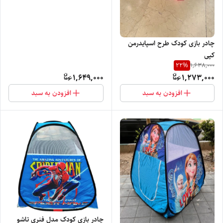
چادر بازی کودک طرح اسپایدرمن
کپی
22
%
1,638,000
1,649,000
1,273,000
افزودن به سبد
افزودن به سبد
چادر بازی کودک مدل فنری تاشو