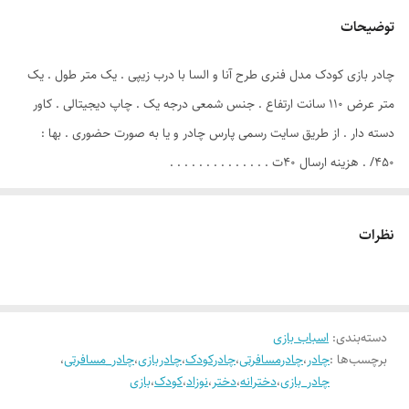
توضیحات
چادر بازی کودک مدل فنری طرح آنا و السا با درب زیپی . یک متر طول . یک
متر عرض ۱۱۰ سانت ارتفاع . جنس شمعی درجه یک . چاپ دیجیتالی . کاور
دسته دار . از طریق سایت رسمی پارس چادر و یا به صورت حضوری . بها :
۴۵۰/ . هزینه ارسال ۴۰ت . . . . . . . . . . . . . .
نظرات
دسته‌بندی
:
اسباب بازی
برچسب‌ها :
چادر
،
چادرمسافرتی
،
چادرکودک
،
چادربازی
،
چادر_مسافرتی
،
چادر_بازی
،
دخترانه
،
دختر
،
نوزاد
،
کودک
،
بازی