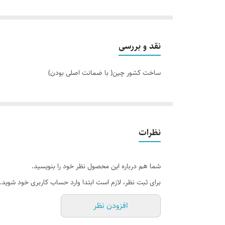
.
محصول کاملا وارداتی و ساخت چین میباشد
لذا امکان وجود تفاوت های جزئی در طرح چادر وجود دارد
نقد و بررسی
جنس شمعی درجه یک
ساخت کشور چین( با ضمانت اصلی بودن)
.
ارتفاع ۱۳۵ سانتی متر
قطر ۱۰۵ سانتی متر
.
نظرات
دارای میله عصایی با جنس فایبرگلاس
.
شما هم درباره این محصول نظر خود را بنویسید.
دارای کیف حمل
برای ثبت نظر، لازم است ابتدا وارد حساب کاربری خود شوید.
دارای دو پنجره توری
امکان خرید حضوری و ارسال به کل کشور
افزودن نظر