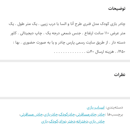
توضیحات
چادر بازی کودک مدل فنری طرح آنا و السا با درب زیپی . یک متر طول . یک
متر عرض ۱۱۰ سانت ارتفاع . جنس شمعی درجه یک . چاپ دیجیتالی . کاور
دسته دار . از طریق سایت رسمی پارس چادر و یا به صورت حضوری . بها :
۴۵۰/ . هزینه ارسال ۴۰ت . . . . . . . . . . . . . .
نظرات
دسته‌بندی
:
اسباب بازی
برچسب‌ها :
چادر
،
چادرمسافرتی
،
چادرکودک
،
چادربازی
،
چادر_مسافرتی
،
چادر_بازی
،
دخترانه
،
دختر
،
نوزاد
،
کودک
،
بازی