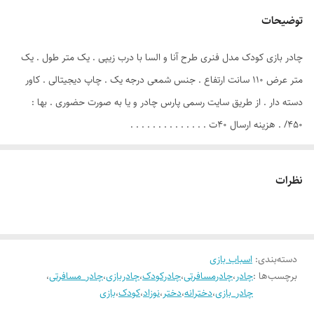
توضیحات
چادر بازی کودک مدل فنری طرح آنا و السا با درب زیپی . یک متر طول . یک
متر عرض ۱۱۰ سانت ارتفاع . جنس شمعی درجه یک . چاپ دیجیتالی . کاور
دسته دار . از طریق سایت رسمی پارس چادر و یا به صورت حضوری . بها :
۴۵۰/ . هزینه ارسال ۴۰ت . . . . . . . . . . . . . .
نظرات
دسته‌بندی
:
اسباب بازی
برچسب‌ها :
چادر
،
چادرمسافرتی
،
چادرکودک
،
چادربازی
،
چادر_مسافرتی
،
چادر_بازی
،
دخترانه
،
دختر
،
نوزاد
،
کودک
،
بازی