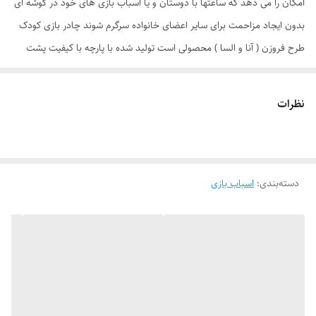
امکان را می دهد که ساعتها با دوستان و یا اسباب بازی های خود در گوشه ای
بدون ایجاد مزاحمت برای سایر اعضای خانواده سرگرم شوند چادر بازی کودک
طرح فروزن ( آنا و السا ) محصولی است تولید شده با پارچه با کیفیت پشت
نقره ، فنرهای قوی ، ستون های فایبرگلاس ، کف ضخیم و تا حدودی ضد آب
که با افتخار توسط یک تولیدی ایرانی با بهترین متریال به بازار عرضه می گردد.
نظرات
طراحی و چاپ دیجیتال و منحصر به فرد این محصول که آن را نسبت به
محصولات مشابه در بازار متمایز می کند منحصرا در اختیار این تولیدی است.
چادر بچه طرح فروزن ( آنا السا ) علاوه بر ظاهری کودک پسند وسیله ای کارآمد
دسته‌بندی
:
اسباب بازی
برای جمع آوری اسباب بازی ها توسط والدین است. این محصول با وزن سبک ،
حمل آسان و کاور دایره ای شکل 40 سانتی متری به راحتی باز و بسته می شود
و با ارتفاع 110 سانتی متر و طول و عرض 95 در 95 سانتی متر در گوشه ای از
منزل ، مهد کودک، در مسافرت ها، کنار ساحل و ... قابل استفاد است. چادر
بچه طرح آنا و السا با ظاهری زیبا و چشم نواز دارای پنجره توری تهویه ای
مناسب برای فرزند دلبندتان بهمراه دارد و زیپ 150 سانتی متری با کیفیت با