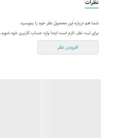
نظرات
چاپ دستگاهی با کیفیت
ارسال کل کشور داریم
خرید حضوری تهران
شما هم درباره این محصول نظر خود را بنویسید.
09120948330
برای ثبت نظر، لازم است ابتدا وارد حساب کاربری خود شوید.
ارسال کل کشور داریم
09300948330
09120948330
افزودن نظر
09300948330
** پارس چادر**
** پارس چادر**