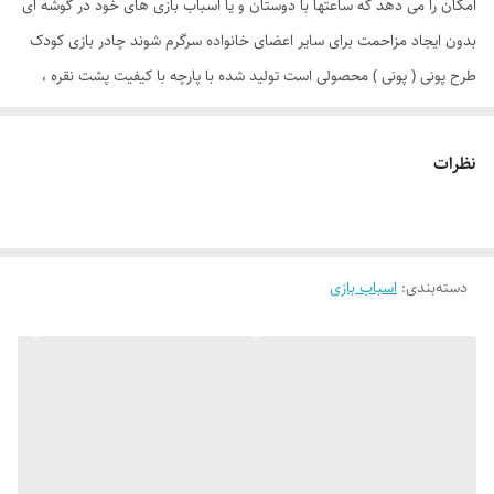
امکان را می دهد که ساعتها با دوستان و یا اسباب بازی های خود در گوشه ای
بدون ایجاد مزاحمت برای سایر اعضای خانواده سرگرم شوند چادر بازی کودک
طرح پونی ( پونی ) محصولی است تولید شده با پارچه با کیفیت پشت نقره ،
فنرهای قوی ، ستون های فایبرگلاس ، کف ضخیم و تا حدودی ضد آب که با
افتخار توسط یک تولیدی ایرانی با بهترین متریال عرضه می گردد. طراحی و
نظرات
چاپ دیجیتال و منحصر به فرد این محصول که آن را نسبت به محصولات
مشابه در بازار متمایز می کند. چادر بچه طرح پونی علاوه بر ظاهری کودک
پسند وسیله ای کارآمد برای جمع آوری اسباب بازی ها توسط والدین است. این
دسته‌بندی
:
اسباب بازی
محصول با وزن سبک ، حمل آسان و کاور دایره ای شکل 40 سانتی متری به
راحتی باز و بسته می شود و با ارتفاع 110 سانتی متر و طول و عرض 95 در 95
سانتی متر در گوشه ای از منزل ، مهد کودک، در مسافرت ها، کنار ساحل و ...
قابل استفاد است. چادر بچه طرح کیتی با ظاهری زیبا و چشم نواز دارای پنجره
توری تهویه ای مناسب برای فرزند دلبندتان بهمراه دارد و زیپ 150 سانتی متری
با کیفیت با سرزیپ پلاستیکی رنگی و بی خطر ، این امکان را به کودک خواهد