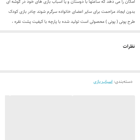
امکان را می دهد که ساعتها با دوستان و یا اسباب بازی های خود در گوشه ای
بدون ایجاد مزاحمت برای سایر اعضای خانواده سرگرم شوند چادر بازی کودک
طرح پونی ( پونی ) محصولی است تولید شده با پارچه با کیفیت پشت نقره ،
فنرهای قوی ، ستون های فایبرگلاس ، کف ضخیم و تا حدودی ضد آب که با
افتخار توسط یک تولیدی ایرانی با بهترین متریال عرضه می گردد. طراحی و
نظرات
چاپ دیجیتال و منحصر به فرد این محصول که آن را نسبت به محصولات
مشابه در بازار متمایز می کند. چادر بچه طرح پونی علاوه بر ظاهری کودک
پسند وسیله ای کارآمد برای جمع آوری اسباب بازی ها توسط والدین است. این
دسته‌بندی
:
اسباب بازی
محصول با وزن سبک ، حمل آسان و کاور دایره ای شکل 40 سانتی متری به
راحتی باز و بسته می شود و با ارتفاع 110 سانتی متر و طول و عرض 95 در 95
سانتی متر در گوشه ای از منزل ، مهد کودک، در مسافرت ها، کنار ساحل و ...
قابل استفاد است. چادر بچه طرح کیتی با ظاهری زیبا و چشم نواز دارای پنجره
توری تهویه ای مناسب برای فرزند دلبندتان بهمراه دارد و زیپ 150 سانتی متری
با کیفیت با سرزیپ پلاستیکی رنگی و بی خطر ، این امکان را به کودک خواهد