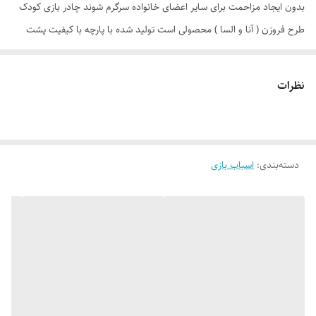
بدون ایجاد مزاحمت برای سایر اعضای خانواده سرگرم شوند چادر بازی کودک
طرح فروزن ( آنا و السا ) محصولی است تولید شده با پارچه با کیفیت پشت
نقره ، فنرهای قوی ، ستون های فایبرگلاس ، کف ضخیم و تا حدودی ضد آب
که با افتخار توسط یک تولیدی ایرانی با بهترین متریال به بازار عرضه می گردد.
نظرات
طراحی و چاپ دیجیتال و منحصر به فرد این محصول که آن را نسبت به
محصولات مشابه در بازار متمایز می کند منحصرا در اختیار این تولیدی است.
چادر بچه طرح فروزن ( آنا السا ) علاوه بر ظاهری کودک پسند وسیله ای کارآمد
دسته‌بندی
:
اسباب بازی
برای جمع آوری اسباب بازی ها توسط والدین است. این محصول با وزن سبک ،
حمل آسان و کاور دایره ای شکل 40 سانتی متری به راحتی باز و بسته می شود
و با ارتفاع 110 سانتی متر و طول و عرض 95 در 95 سانتی متر در گوشه ای از
منزل ، مهد کودک، در مسافرت ها، کنار ساحل و ... قابل استفاد است. چادر
بچه طرح آنا و السا با ظاهری زیبا و چشم نواز دارای پنجره توری تهویه ای
مناسب برای فرزند دلبندتان بهمراه دارد و زیپ 150 سانتی متری با کیفیت با
سرزیپ پلاستیکی رنگی و بی خطر ، این امکان را به کودک خواهد داد تا درب