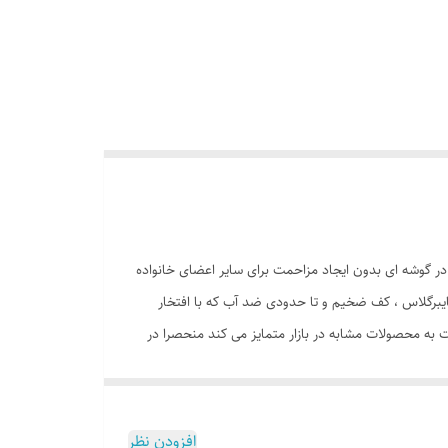
 در گوشه ای بدون ایجاد مزاحمت برای سایر اعضای خانواده
یبرگلاس ، کف ضخیم و تا حدودی ضد آب که با افتخار
ت به محصولات مشابه در بازار متمایز می کند منحصرا در
توسط والدین است. این محصول با وزن سبک ، حمل آسان و
 ارتفاع 110 سانتی متر و طول و عرض 95 در 95 سانتی متر در گوشه ای از منزل ، مهد کودک، در مسافرت ها، کنار ساحل و ... قابل استفاد
ها ظاهری زیبا و چشم نواز دارای پنجره توری تهویه ای مناسب برای فرزند دلبندتان بهمراه دارد و زیپ 150 سانتی متری با کیفیت با سرزیپ پلاستیکی رنگی و بی خطر ، این
افزودن نظر