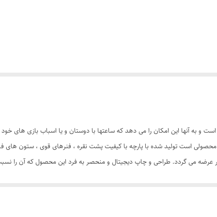
ست و به آنها این امکان را می دهد که ساعتها با دوستان و یا اسباب بازی های خود
حصولی است تولید شده با پارچه با کیفیت پشت نقره ، فنرهای قوی ، ستون های فا
ازار عرضه می گردد. طراحی و چاپ دیجیتال و منحصر به فرد این محصول که آن را نسب
ها ) علاوه بر ظاهری کودک پسند وسیله ای کارآمد برای جمع آوری اسباب بازی ها 
کاور دایره ای شکل 40 سانتی متری به راحتی باز و بسته می شود و با
است. چادر کودک طرح ماشین 