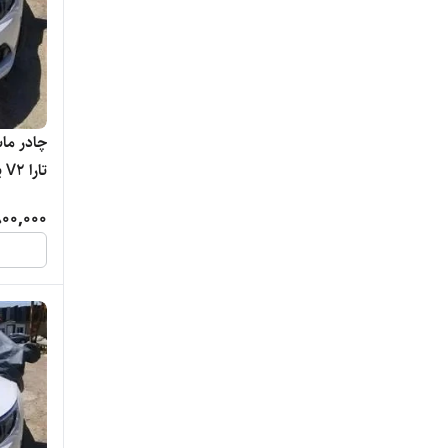
چادر ما
تارا V2 پارس چادر
00,000