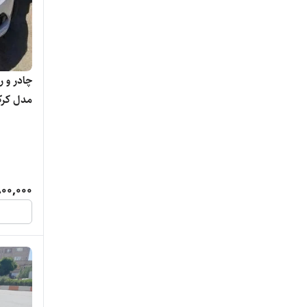
مدل کرک
00,000