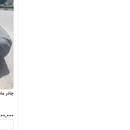
چادر ماشین
00,000