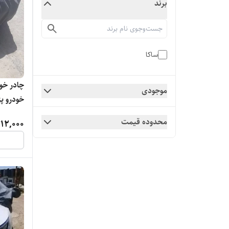
برند
ساکا
چادر خو
موجودی
خودرو پژو
محدوده قیمت
12,000