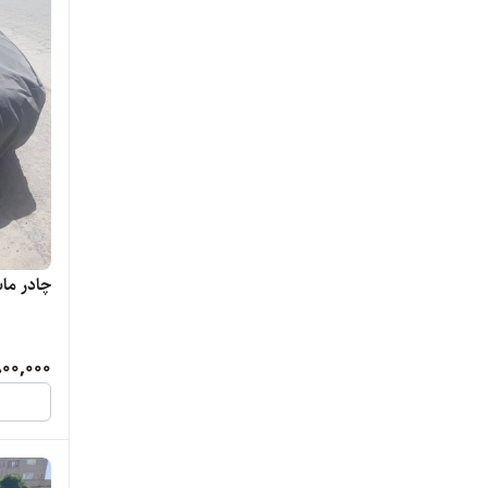
چادر ما
00,000