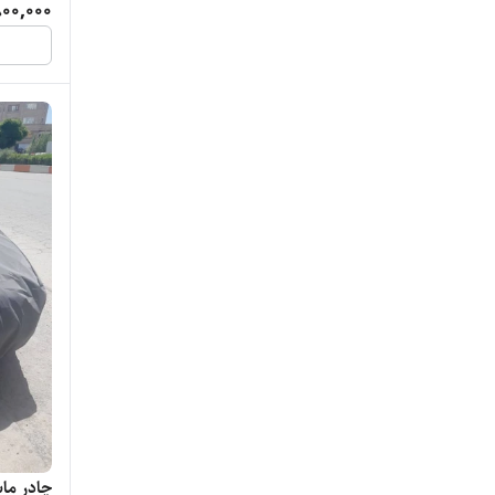
00,000
چادر ما