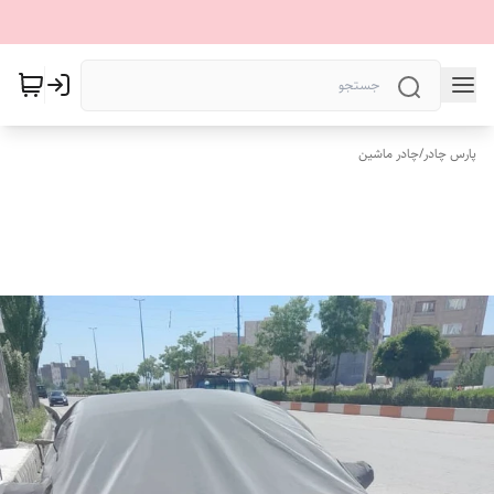
پارس چادر
/
چادر ماشین