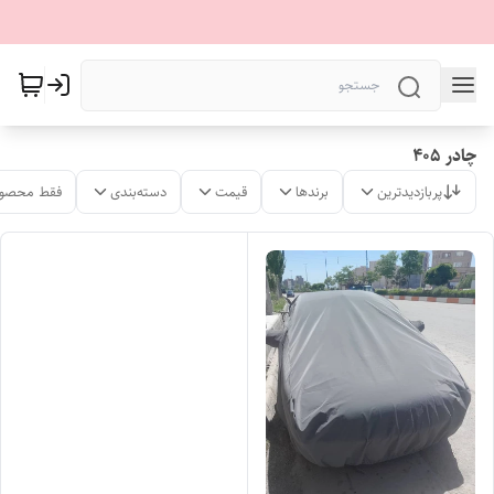
چادر 405
پربازدیدترین
برندها
قیمت
دسته‌بندی
فقط محصول