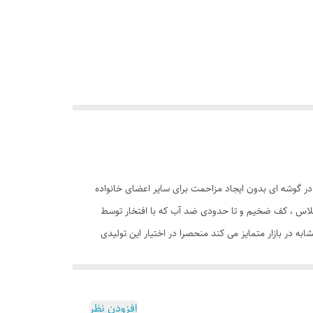
 در گوشه ای بدون ایجاد مزاحمت برای سایر اعضای خانواده
وی ، ستون های فایبرگلاس ، کف ضخیم و تا حدودی ضد آب که با افتخار توسط
ه در بازار متمایز می کند منحصرا در اختیار این تولیدی
است. چادر بچه طرح کیتی( hello kitty ) علاوه بر ظاهری کودک پسند وسیله ای کارآمد برای جمع آوری اسباب بازی ها توسط والدین است. این محصول با وزن سبک ، حمل آسان و کاور دایره ای شکل 40
تی متر در گوشه ای از منزل ، مهد کودک، در مسافرت ها، کنار ساحل و ... قابل استفاد است. چادر بچه طرح
 دلبندتان بهمراه دارد و زیپ 150 سانتی متری با کیفیت با سرزیپ پلاستیکی رنگی و بی خطر ، این امکان را به کودک خواهد داد
افزودن نظر