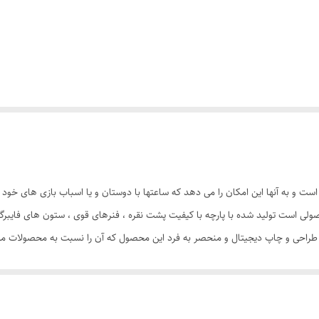
ست و به آنها این امکان را می دهد که ساعتها با دوستان و یا اسباب بازی های خود
ند چادر بازی کودک طرح کیتی ( سلام کیتی2 ) محصولی است تولید شده با پارچه با کیفیت پشت نقره ، فنرهای ق
د. طراحی و چاپ دیجیتال و منحصر به فرد این محصول که آن را نسبت به محصولات مشاب
سانتی متری به راحتی باز و بسته می شود و با ارتفاع 110 سانتی متر و طول و عرض 95 در 95 سان
کیتی با ظاهری زیبا و چشم نواز دارای پنجره توری تهویه ای مناسب برای فرزند