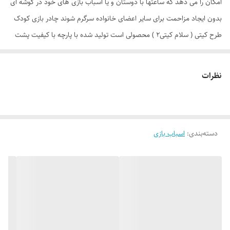
امکان را می دهد که ساعتها با دوستان و یا اسباب بازی های خود در گوشه ای
بدون ایجاد مزاحمت برای سایر اعضای خانواده سرگرم شوند چادر بازی کودک
طرح کیتی ( سلام کیتی2 ) محصولی است تولید شده با پارچه با کیفیت پشت
نقره ، فنرهای قوی ، ستون های فایبرگلاس ، کف ضخیم و تا حدودی ضد آب
که با افتخار توسط یک تولیدی ایرانی با بهترین متریال و به بازار عرضه می
نظرات
گردد. طراحی و چاپ دیجیتال و منحصر به فرد این محصول که آن را نسبت به
محصولات مشابه در بازار متمایز می کند منحصرا در اختیار این تولیدی است.
چادر بچه طرح کیتی( hello kitty ) علاوه بر ظاهری کودک پسند وسیله ای
دسته‌بندی
:
اسباب بازی
کارآمد برای جمع آوری اسباب بازی ها توسط والدین است. این محصول با وزن
سبک ، حمل آسان و کاور دایره ای شکل 40 سانتی متری به راحتی باز و بسته
می شود و با ارتفاع 110 سانتی متر و طول و عرض 95 در 95 سانتی متر در
گوشه ای از منزل ، مهد کودک، در مسافرت ها، کنار ساحل و ... قابل استفاد
است. چادر بچه طرح کیتی با ظاهری زیبا و چشم نواز دارای پنجره توری تهویه
ای مناسب برای فرزند دلبندتان بهمراه دارد و زیپ 150 سانتی متری با کیفیت با