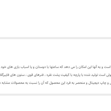
ست و به آنها این امکان را می دهد که ساعتها با دوستان و یا اسباب بازی های خود
ولی است تولید شده با پارچه با کیفیت پشت نقره ، فنرهای قوی ، ستون های فایبر
احی و چاپ دیجیتال و منحصر به فرد این محصول که آن را نسبت به محصولات مشابه در 
متری به راحتی باز و بسته می شود و با ارتفاع 110 سانتی متر و طول و عرض 95 در 95 سانتی متر در گوش
السا با ظاهری زیبا و چشم نواز دارای پنجره توری تهویه ای مناسب برای فرزند