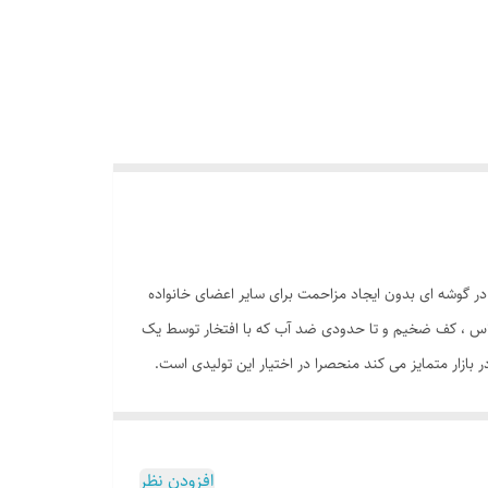
 در گوشه ای بدون ایجاد مزاحمت برای سایر اعضای خانواده
گلاس ، کف ضخیم و تا حدودی ضد آب که با افتخار توسط یک
بازار متمایز می کند منحصرا در اختیار این تولیدی است.
چادر بچه طرح فروزن ( آنا السا ) علاوه بر ظاهری کودک پسند وسیله ای کارآمد برای جمع آوری اسباب بازی ها توسط والدین است. این محصول با وزن سبک ، حمل آسان و کاور دایره ای شکل 40 سانتی
ه ای از منزل ، مهد کودک، در مسافرت ها، کنار ساحل و ... قابل استفاد است. چادر بچه طرح آنا و
 دلبندتان بهمراه دارد و زیپ 150 سانتی متری با کیفیت با سرزیپ پلاستیکی رنگی و بی خطر ، این امکان را به کودک خواهد داد تا
افزودن نظر