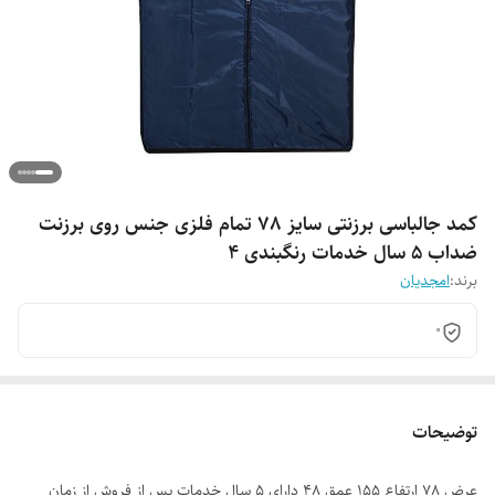
کمد جالباسی برزنتی سایز 78 تمام فلزی جنس روی برزنت
ضداب 5 سال خدمات رنگبندی 4
برند:
امجدیان
0
توضیحات
عرض 78 ارتفاع 155 عمق 48 دارای 5 سال خدمات پس از فروش از زمان