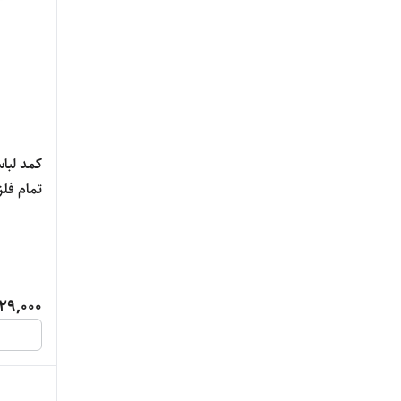
کمد لبا
تمام فل
5 ساله کد9
29,000