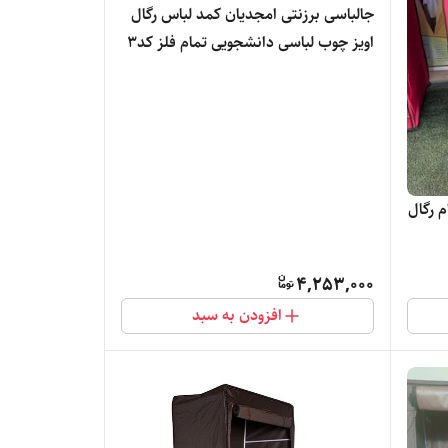
جالباسی برزنتی امجدیان کمد لباس رگال
اویز چوب لباسی دانشجویی تمام فلز کد3
 رگال
4,253,000
افزودن به سبد