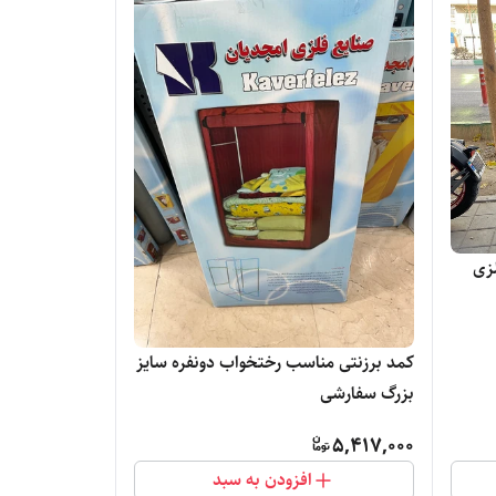
لزی
کمد برزنتی مناسب رختخواب دونفره سایز
بزرگ سفارشی
5,417,000
افزودن به سبد