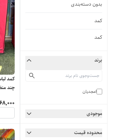
بدون دسته‌بندی
کمد
کمد
برند
کمد لبا
چند منظو
امجدیان
68,000
موجودی
محدوده قیمت