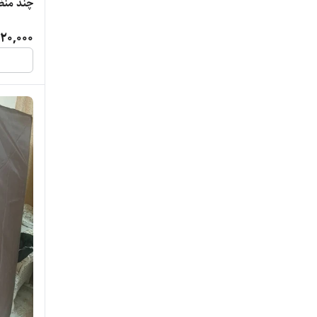
چند منظو
20,000