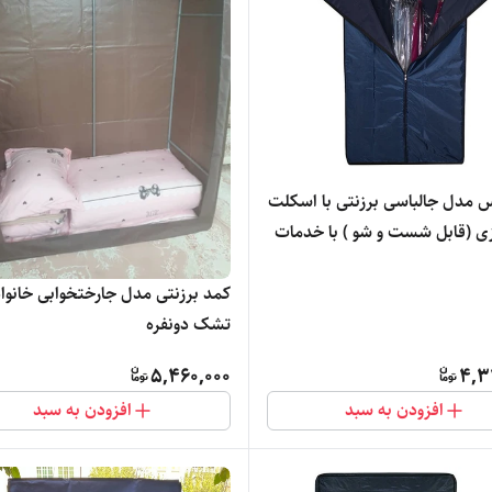
س مدل جالباسی برزنتی با اسکلت
زی (قابل شست و شو ) با خدمات
کمد برزنتی مدل جارختخوابی خانوا
تشک دونفره
5,460,000
4,3
افزودن به سبد
افزودن به سبد