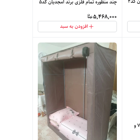
 کد2
چند منظوره تمام فلزی برند امجدیان کد5
5,468,000
افزودن به سبد
کمد لباس برزنتی امجدیان عرض 78 و