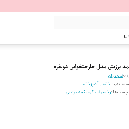
ما
مد برزنتی مدل جارختخوابی دونفره
ند:
امجدیان
ته‌بندی
:
خانه و آشپزخانه
چسب‌ها :
رختخواب
،
کمد
،
کمد برزنتی