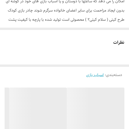
امکان را می دهد که ساعتها با دوستان و یا اسباب بازی های خود در گوشه ای
بدون ایجاد مزاحمت برای سایر اعضای خانواده سرگرم شوند چادر بازی کودک
طرح کیتی ( سلام کیتی2 ) محصولی است تولید شده با پارچه با کیفیت پشت
نقره ، فنرهای قوی ، ستون های فایبرگلاس ، کف ضخیم و تا حدودی ضد آب
که با افتخار توسط یک تولیدی ایرانی با بهترین متریال و به بازار عرضه می
نظرات
گردد. طراحی و چاپ دیجیتال و منحصر به فرد این محصول که آن را نسبت به
محصولات مشابه در بازار متمایز می کند منحصرا در اختیار این تولیدی است.
چادر بچه طرح کیتی( hello kitty ) علاوه بر ظاهری کودک پسند وسیله ای
دسته‌بندی
:
اسباب بازی
کارآمد برای جمع آوری اسباب بازی ها توسط والدین است. این محصول با وزن
سبک ، حمل آسان و کاور دایره ای شکل 40 سانتی متری به راحتی باز و بسته
می شود و با ارتفاع 110 سانتی متر و طول و عرض 95 در 95 سانتی متر در
گوشه ای از منزل ، مهد کودک، در مسافرت ها، کنار ساحل و ... قابل استفاد
است. چادر بچه طرح کیتی با ظاهری زیبا و چشم نواز دارای پنجره توری تهویه
ای مناسب برای فرزند دلبندتان بهمراه دارد و زیپ 150 سانتی متری با کیفیت با