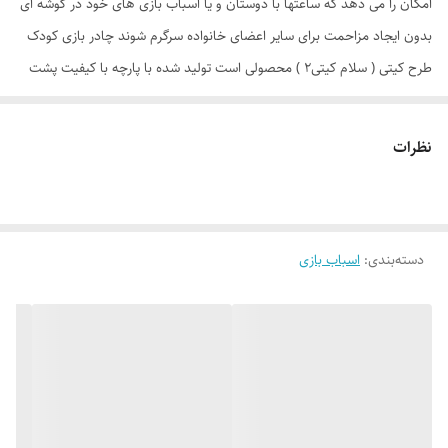
امکان را می دهد که ساعتها با دوستان و یا اسباب بازی های خود در گوشه ای
بدون ایجاد مزاحمت برای سایر اعضای خانواده سرگرم شوند چادر بازی کودک
طرح کیتی ( سلام کیتی2 ) محصولی است تولید شده با پارچه با کیفیت پشت
نقره ، فنرهای قوی ، ستون های فایبرگلاس ، کف ضخیم و تا حدودی ضد آب
که با افتخار توسط یک تولیدی ایرانی با بهترین متریال و به بازار عرضه می
نظرات
گردد. طراحی و چاپ دیجیتال و منحصر به فرد این محصول که آن را نسبت به
محصولات مشابه در بازار متمایز می کند منحصرا در اختیار این تولیدی است.
چادر بچه طرح کیتی( hello kitty ) علاوه بر ظاهری کودک پسند وسیله ای
دسته‌بندی
:
اسباب بازی
کارآمد برای جمع آوری اسباب بازی ها توسط والدین است. این محصول با وزن
سبک ، حمل آسان و کاور دایره ای شکل 40 سانتی متری به راحتی باز و بسته
می شود و با ارتفاع 110 سانتی متر و طول و عرض 95 در 95 سانتی متر در
گوشه ای از منزل ، مهد کودک، در مسافرت ها، کنار ساحل و ... قابل استفاد
است. چادر بچه طرح کیتی با ظاهری زیبا و چشم نواز دارای پنجره توری تهویه
ای مناسب برای فرزند دلبندتان بهمراه دارد و زیپ 150 سانتی متری با کیفیت با