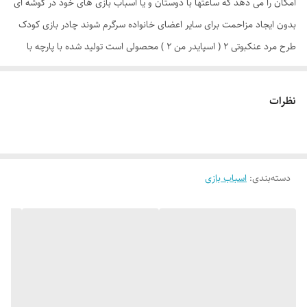
امکان را می دهد که ساعتها با دوستان و یا اسباب بازی های خود در گوشه ای
بدون ایجاد مزاحمت برای سایر اعضای خانواده سرگرم شوند چادر بازی کودک
طرح مرد عنکبوتی 2 ( اسپایدر من 2 ) محصولی است تولید شده با پارچه با
کیفیت پشت نقره ، فنرهای قوی ، ستون های فایبرگلاس ، کف ضخیم و تا
حدودی ضد آب که با افتخار توسط یک تولیدی ایرانی(پارس چادر) با بهترین
نظرات
متریال و نشان تجاری Relax به بازار عرضه می گردد. طراحی و چاپ دیجیتال و
منحصر به فرد این محصول که آن را نسبت به محصولات مشابه در بازار متمایز
می کند منحصرا در اختیار این تولیدی است. چادر بچه طرح مرد عنکبوتی
دسته‌بندی
:
اسباب بازی
(spider man 2 ) علاوه بر ظاهری کودک پسند وسیله ای کارآمد برای جمع
آوری اسباب بازی ها توسط والدین است. این محصول با وزن سبک ، حمل
آسان و کاور دایره ای شکل 40 سانتی متری به راحتی باز و بسته می شود و با
ارتفاع 110 سانتی متر و طول و عرض 95 در 95 سانتی متر در گوشه ای از منزل
، مهد کودک، در مسافرت ها، کنار ساحل و ... قابل استفاد است. چادر بچه
طرح مرد عنکبوتی با ظاهری زیبا و چشم نواز دارای پنجره توری تهویه ای