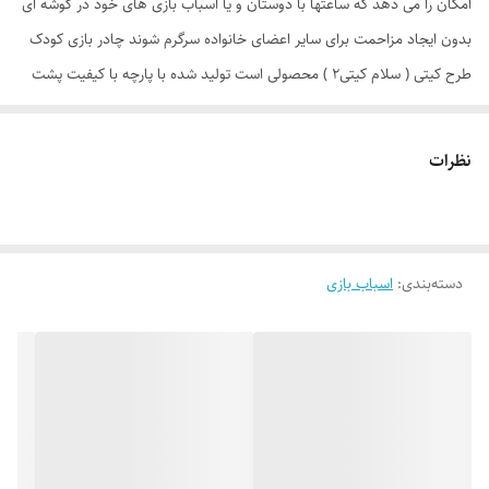
امکان را می دهد که ساعتها با دوستان و یا اسباب بازی های خود در گوشه ای
بدون ایجاد مزاحمت برای سایر اعضای خانواده سرگرم شوند چادر بازی کودک
طرح کیتی ( سلام کیتی2 ) محصولی است تولید شده با پارچه با کیفیت پشت
نقره ، فنرهای قوی ، ستون های فایبرگلاس ، کف ضخیم و تا حدودی ضد آب
که با افتخار توسط یک تولیدی ایرانی با بهترین متریال و به بازار عرضه می
نظرات
گردد. طراحی و چاپ دیجیتال و منحصر به فرد این محصول که آن را نسبت به
محصولات مشابه در بازار متمایز می کند منحصرا در اختیار این تولیدی است.
چادر بچه طرح کیتی( hello kitty ) علاوه بر ظاهری کودک پسند وسیله ای
دسته‌بندی
:
اسباب بازی
کارآمد برای جمع آوری اسباب بازی ها توسط والدین است. این محصول با وزن
سبک ، حمل آسان و کاور دایره ای شکل 40 سانتی متری به راحتی باز و بسته
می شود و با ارتفاع 110 سانتی متر و طول و عرض 95 در 95 سانتی متر در
گوشه ای از منزل ، مهد کودک، در مسافرت ها، کنار ساحل و ... قابل استفاد
است. چادر بچه طرح کیتی با ظاهری زیبا و چشم نواز دارای پنجره توری تهویه
ای مناسب برای فرزند دلبندتان بهمراه دارد و زیپ 150 سانتی متری با کیفیت با