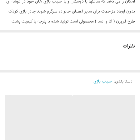
امکان را می دهد که ساعتها با دوستان و یا اسباب بازی های خود در گوشه ای
بدون ایجاد مزاحمت برای سایر اعضای خانواده سرگرم شوند چادر بازی کودک
طرح فروزن ( آنا و السا ) محصولی است تولید شده با پارچه با کیفیت پشت
نقره ، فنرهای قوی ، ستون های فایبرگلاس ، کف ضخیم و تا حدودی ضد آب
که با افتخار توسط یک تولیدی ایرانی با بهترین متریال به بازار عرضه می گردد.
نظرات
طراحی و چاپ دیجیتال و منحصر به فرد این محصول که آن را نسبت به
محصولات مشابه در بازار متمایز می کند منحصرا در اختیار این تولیدی است.
چادر بچه طرح فروزن ( آنا السا ) علاوه بر ظاهری کودک پسند وسیله ای کارآمد
دسته‌بندی
:
اسباب بازی
برای جمع آوری اسباب بازی ها توسط والدین است. این محصول با وزن سبک ،
حمل آسان و کاور دایره ای شکل 40 سانتی متری به راحتی باز و بسته می شود
و با ارتفاع 110 سانتی متر و طول و عرض 95 در 95 سانتی متر در گوشه ای از
منزل ، مهد کودک، در مسافرت ها، کنار ساحل و ... قابل استفاد است. چادر
بچه طرح آنا و السا با ظاهری زیبا و چشم نواز دارای پنجره توری تهویه ای
مناسب برای فرزند دلبندتان بهمراه دارد و زیپ 150 سانتی متری با کیفیت با