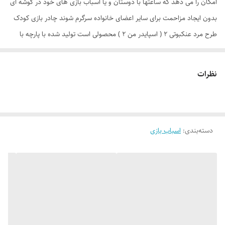
امکان را می دهد که ساعتها با دوستان و یا اسباب بازی های خود در گوشه ای
بدون ایجاد مزاحمت برای سایر اعضای خانواده سرگرم شوند چادر بازی کودک
طرح مرد عنکبوتی 2 ( اسپایدر من 2 ) محصولی است تولید شده با پارچه با
کیفیت پشت نقره ، فنرهای قوی ، ستون های فایبرگلاس ، کف ضخیم و تا
حدودی ضد آب که با افتخار توسط یک تولیدی ایرانی(پارس چادر) با بهترین
نظرات
متریال و نشان تجاری Relax به بازار عرضه می گردد. طراحی و چاپ دیجیتال و
منحصر به فرد این محصول که آن را نسبت به محصولات مشابه در بازار متمایز
می کند منحصرا در اختیار این تولیدی است. چادر بچه طرح مرد عنکبوتی
دسته‌بندی
:
اسباب بازی
(spider man 2 ) علاوه بر ظاهری کودک پسند وسیله ای کارآمد برای جمع
آوری اسباب بازی ها توسط والدین است. این محصول با وزن سبک ، حمل
آسان و کاور دایره ای شکل 40 سانتی متری به راحتی باز و بسته می شود و با
ارتفاع 110 سانتی متر و طول و عرض 95 در 95 سانتی متر در گوشه ای از منزل
، مهد کودک، در مسافرت ها، کنار ساحل و ... قابل استفاد است. چادر بچه
طرح مرد عنکبوتی با ظاهری زیبا و چشم نواز دارای پنجره توری تهویه ای