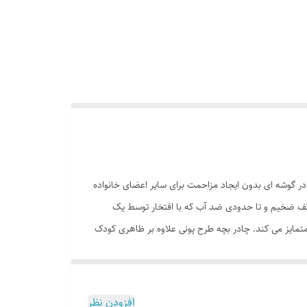
 در گوشه ای بدون ایجاد مزاحمت برای سایر اعضای خانواده
 کف ضخیم و تا حدودی ضد آب که با افتخار توسط یک
متمایز می کند. چادر بچه طرح پونی علاوه بر ظاهری کودک
پسند وسیله ای کارآمد برای جمع آوری اسباب بازی ها توسط والدین است. این محصول با وزن سبک ، حمل آسان و کاور دایره ای شکل 40 سانتی متری به راحتی باز و بسته می شود و با ارتفاع 110 سانتی متر
یتی با ظاهری زیبا و چشم نواز دارای پنجره توری تهویه ای مناسب
اهد داد تا درب منزل شخصی خود را براحتی ببندد و به والدین کمک کند تا
افزودن نظر