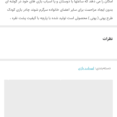
امکان را می دهد که ساعتها با دوستان و یا اسباب بازی های خود در گوشه ای
بدون ایجاد مزاحمت برای سایر اعضای خانواده سرگرم شوند چادر بازی کودک
طرح پونی ( پونی ) محصولی است تولید شده با پارچه با کیفیت پشت نقره ،
فنرهای قوی ، ستون های فایبرگلاس ، کف ضخیم و تا حدودی ضد آب که با
افتخار توسط یک تولیدی ایرانی با بهترین متریال عرضه می گردد. طراحی و
نظرات
چاپ دیجیتال و منحصر به فرد این محصول که آن را نسبت به محصولات
مشابه در بازار متمایز می کند. چادر بچه طرح پونی علاوه بر ظاهری کودک
پسند وسیله ای کارآمد برای جمع آوری اسباب بازی ها توسط والدین است. این
دسته‌بندی
:
اسباب بازی
محصول با وزن سبک ، حمل آسان و کاور دایره ای شکل 40 سانتی متری به
راحتی باز و بسته می شود و با ارتفاع 110 سانتی متر و طول و عرض 95 در 95
سانتی متر در گوشه ای از منزل ، مهد کودک، در مسافرت ها، کنار ساحل و ...
قابل استفاد است. چادر بچه طرح کیتی با ظاهری زیبا و چشم نواز دارای پنجره
توری تهویه ای مناسب برای فرزند دلبندتان بهمراه دارد و زیپ 150 سانتی متری
با کیفیت با سرزیپ پلاستیکی رنگی و بی خطر ، این امکان را به کودک خواهد