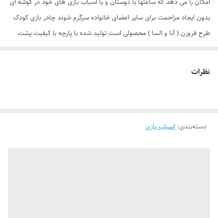
امکان را می دهد که ساعتها با دوستان و یا اسباب بازی های خود در گوشه ای
بدون ایجاد مزاحمت برای سایر اعضای خانواده سرگرم شوند چادر بازی کودک
طرح فروزن ( آنا و السا ) محصولی است تولید شده با پارچه با کیفیت پشت
نقره ، فنرهای قوی ، ستون های فایبرگلاس ، کف ضخیم و تا حدودی ضد آب
که با افتخار توسط یک تولیدی ایرانی با بهترین متریال به بازار عرضه می گردد.
نظرات
طراحی و چاپ دیجیتال و منحصر به فرد این محصول که آن را نسبت به
محصولات مشابه در بازار متمایز می کند منحصرا در اختیار این تولیدی است.
چادر بچه طرح فروزن ( آنا السا ) علاوه بر ظاهری کودک پسند وسیله ای کارآمد
دسته‌بندی
:
اسباب بازی
برای جمع آوری اسباب بازی ها توسط والدین است. این محصول با وزن سبک ،
حمل آسان و کاور دایره ای شکل 40 سانتی متری به راحتی باز و بسته می شود
و با ارتفاع 110 سانتی متر و طول و عرض 95 در 95 سانتی متر در گوشه ای از
منزل ، مهد کودک، در مسافرت ها، کنار ساحل و ... قابل استفاد است. چادر
بچه طرح آنا و السا با ظاهری زیبا و چشم نواز دارای پنجره توری تهویه ای
مناسب برای فرزند دلبندتان بهمراه دارد و زیپ 150 سانتی متری با کیفیت با