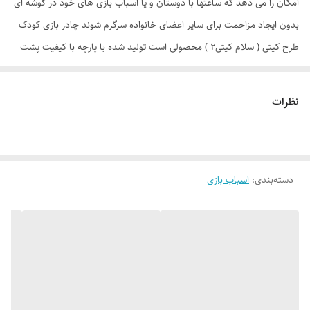
امکان را می دهد که ساعتها با دوستان و یا اسباب بازی های خود در گوشه ای
بدون ایجاد مزاحمت برای سایر اعضای خانواده سرگرم شوند چادر بازی کودک
طرح کیتی ( سلام کیتی2 ) محصولی است تولید شده با پارچه با کیفیت پشت
نقره ، فنرهای قوی ، ستون های فایبرگلاس ، کف ضخیم و تا حدودی ضد آب
که با افتخار توسط یک تولیدی ایرانی با بهترین متریال و به بازار عرضه می
نظرات
گردد. طراحی و چاپ دیجیتال و منحصر به فرد این محصول که آن را نسبت به
محصولات مشابه در بازار متمایز می کند منحصرا در اختیار این تولیدی است.
چادر بچه طرح کیتی( hello kitty ) علاوه بر ظاهری کودک پسند وسیله ای
دسته‌بندی
:
اسباب بازی
کارآمد برای جمع آوری اسباب بازی ها توسط والدین است. این محصول با وزن
سبک ، حمل آسان و کاور دایره ای شکل 40 سانتی متری به راحتی باز و بسته
می شود و با ارتفاع 110 سانتی متر و طول و عرض 95 در 95 سانتی متر در
گوشه ای از منزل ، مهد کودک، در مسافرت ها، کنار ساحل و ... قابل استفاد
است. چادر بچه طرح کیتی با ظاهری زیبا و چشم نواز دارای پنجره توری تهویه
ای مناسب برای فرزند دلبندتان بهمراه دارد و زیپ 150 سانتی متری با کیفیت با