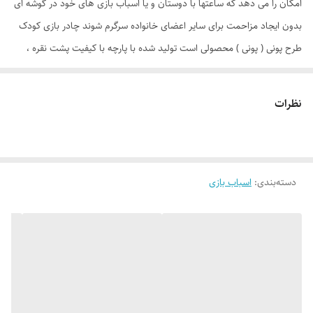
امکان را می دهد که ساعتها با دوستان و یا اسباب بازی های خود در گوشه ای
بدون ایجاد مزاحمت برای سایر اعضای خانواده سرگرم شوند چادر بازی کودک
طرح پونی ( پونی ) محصولی است تولید شده با پارچه با کیفیت پشت نقره ،
فنرهای قوی ، ستون های فایبرگلاس ، کف ضخیم و تا حدودی ضد آب که با
افتخار توسط یک تولیدی ایرانی با بهترین متریال عرضه می گردد. طراحی و
نظرات
چاپ دیجیتال و منحصر به فرد این محصول که آن را نسبت به محصولات
مشابه در بازار متمایز می کند. چادر بچه طرح پونی علاوه بر ظاهری کودک
پسند وسیله ای کارآمد برای جمع آوری اسباب بازی ها توسط والدین است. این
دسته‌بندی
:
اسباب بازی
محصول با وزن سبک ، حمل آسان و کاور دایره ای شکل 40 سانتی متری به
راحتی باز و بسته می شود و با ارتفاع 110 سانتی متر و طول و عرض 95 در 95
سانتی متر در گوشه ای از منزل ، مهد کودک، در مسافرت ها، کنار ساحل و ...
قابل استفاد است. چادر بچه طرح کیتی با ظاهری زیبا و چشم نواز دارای پنجره
توری تهویه ای مناسب برای فرزند دلبندتان بهمراه دارد و زیپ 150 سانتی متری
با کیفیت با سرزیپ پلاستیکی رنگی و بی خطر ، این امکان را به کودک خواهد