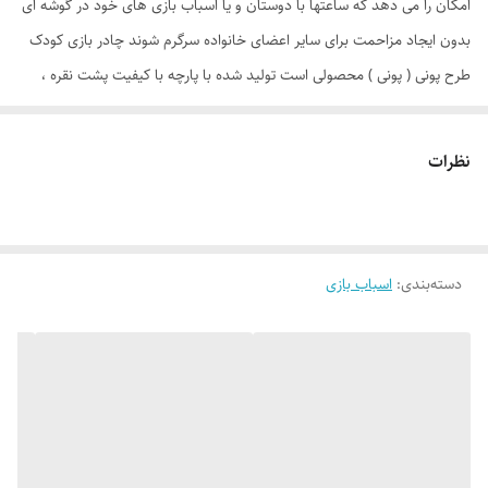
امکان را می دهد که ساعتها با دوستان و یا اسباب بازی های خود در گوشه ای
بدون ایجاد مزاحمت برای سایر اعضای خانواده سرگرم شوند چادر بازی کودک
طرح پونی ( پونی ) محصولی است تولید شده با پارچه با کیفیت پشت نقره ،
فنرهای قوی ، ستون های فایبرگلاس ، کف ضخیم و تا حدودی ضد آب که با
افتخار توسط یک تولیدی ایرانی با بهترین متریال عرضه می گردد. طراحی و
نظرات
چاپ دیجیتال و منحصر به فرد این محصول که آن را نسبت به محصولات
مشابه در بازار متمایز می کند. چادر بچه طرح پونی علاوه بر ظاهری کودک
پسند وسیله ای کارآمد برای جمع آوری اسباب بازی ها توسط والدین است. این
دسته‌بندی
:
اسباب بازی
محصول با وزن سبک ، حمل آسان و کاور دایره ای شکل 40 سانتی متری به
راحتی باز و بسته می شود و با ارتفاع 110 سانتی متر و طول و عرض 95 در 95
سانتی متر در گوشه ای از منزل ، مهد کودک، در مسافرت ها، کنار ساحل و ...
قابل استفاد است. چادر بچه طرح کیتی با ظاهری زیبا و چشم نواز دارای پنجره
توری تهویه ای مناسب برای فرزند دلبندتان بهمراه دارد و زیپ 150 سانتی متری
با کیفیت با سرزیپ پلاستیکی رنگی و بی خطر ، این امکان را به کودک خواهد