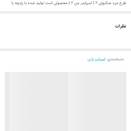
طرح مرد عنکبوتی 2 ( اسپایدر من 2 ) محصولی است تولید شده با پارچه با
کیفیت پشت نقره ، فنرهای قوی ، ستون های فایبرگلاس ، کف ضخیم و تا
حدودی ضد آب که با افتخار توسط یک تولیدی ایرانی(پارس چادر) با بهترین
نظرات
متریال و نشان تجاری Relax به بازار عرضه می گردد. طراحی و چاپ دیجیتال و
منحصر به فرد این محصول که آن را نسبت به محصولات مشابه در بازار متمایز
می کند منحصرا در اختیار این تولیدی است. چادر بچه طرح مرد عنکبوتی
دسته‌بندی
:
اسباب بازی
(spider man 2 ) علاوه بر ظاهری کودک پسند وسیله ای کارآمد برای جمع
آوری اسباب بازی ها توسط والدین است. این محصول با وزن سبک ، حمل
آسان و کاور دایره ای شکل 40 سانتی متری به راحتی باز و بسته می شود و با
ارتفاع 110 سانتی متر و طول و عرض 95 در 95 سانتی متر در گوشه ای از منزل
، مهد کودک، در مسافرت ها، کنار ساحل و ... قابل استفاد است. چادر بچه
طرح مرد عنکبوتی با ظاهری زیبا و چشم نواز دارای پنجره توری تهویه ای
مناسب برای فرزند دلبندتان بهمراه دارد و زیپ 150 سانتی متری با کیفیت با
سرزیپ پلاستیکی رنگی و بی خطر ، این امکان را به کودک خواهد داد تا درب