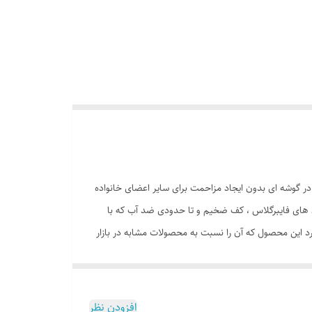
 در گوشه ای بدون ایجاد مزاحمت برای سایر اعضای خانواده
 نقره ، فنرهای قوی ، ستون های فایبرگلاس ، کف ضخیم و تا حدودی ضد آب که با
دد. طراحی و چاپ دیجیتال و منحصر به فرد این محصول که آن را نسبت به محصولات مشابه در بازار
spi ) علاوه بر ظاهری کودک پسند وسیله ای کارآمد برای جمع آوری اسباب بازی ها توسط والدین است. این
محصول با وزن سبک ، حمل آسان و کاور دایره ای شکل 40 سانتی متری به راحتی باز و بسته می شود و با ارتفاع 110 سانتی متر و طول و عرض 95 در 95 سانتی متر در گوشه ای از منزل ، مهد کودک، در
مسافرت ها، کنار ساحل و ... قابل استفاد است. چادر بچه طرح مرد عنکبوتی با ظاهری زیبا و چشم نواز دارای پنجره توری تهویه ای مناسب برای فرزند دلبندتان بهمراه دارد و زیپ 150 سانتی متری با کیفیت
افزودن نظر