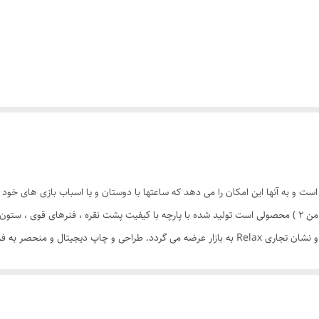
ست و به آنها این امکان را می دهد که ساعتها با دوستان و یا اسباب بازی های خود
سرگرم شوند چادر بازی کودک طرح مرد عنکبوتی 2 ( اسپایدر من 2 ) محصولی است تولید شده با پارچه با کیفیت پشت
افتخار توسط یک تولیدی ایرانی(پارس چادر) با بهترین متریال و نشان تجاری Relax به بازار عرضه می گر
متمایز می کند منحصرا در اختیار این تولیدی است. چادر بچه طرح مرد عنکبوتی (der man 2