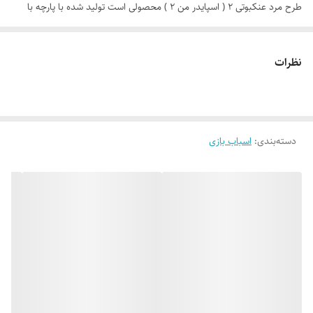
طرح مرد عنکبوتی 2 ( اسپایدر من 2 ) محصولی است تولید شده با پارچه با
کیفیت پشت نقره ، فنرهای قوی ، ستون های فایبرگلاس ، کف ضخیم و تا
حدودی ضد آب که با افتخار توسط یک تولیدی ایرانی(پارس چادر) با بهترین
نظرات
متریال و نشان تجاری Relax به بازار عرضه می گردد. طراحی و چاپ دیجیتال و
منحصر به فرد این محصول که آن را نسبت به محصولات مشابه در بازار متمایز
می کند منحصرا در اختیار این تولیدی است. چادر بچه طرح مرد عنکبوتی
دسته‌بندی
:
اسباب بازی
(spider man 2 ) علاوه بر ظاهری کودک پسند وسیله ای کارآمد برای جمع
آوری اسباب بازی ها توسط والدین است. این محصول با وزن سبک ، حمل
آسان و کاور دایره ای شکل 40 سانتی متری به راحتی باز و بسته می شود و با
ارتفاع 110 سانتی متر و طول و عرض 95 در 95 سانتی متر در گوشه ای از منزل
، مهد کودک، در مسافرت ها، کنار ساحل و ... قابل استفاد است. چادر بچه
طرح مرد عنکبوتی با ظاهری زیبا و چشم نواز دارای پنجره توری تهویه ای
مناسب برای فرزند دلبندتان بهمراه دارد و زیپ 150 سانتی متری با کیفیت با
سرزیپ پلاستیکی رنگی و بی خطر ، این امکان را به کودک خواهد داد تا درب