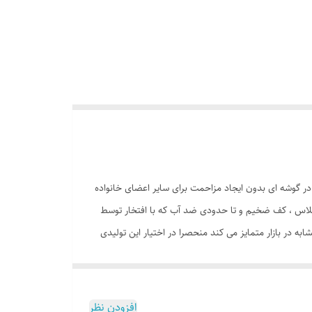
 در گوشه ای بدون ایجاد مزاحمت برای سایر اعضای خانواده
وی ، ستون های فایبرگلاس ، کف ضخیم و تا حدودی ضد آب که با افتخار توسط
ه در بازار متمایز می کند منحصرا در اختیار این تولیدی
است. چادر بچه طرح کیتی( hello kitty ) علاوه بر ظاهری کودک پسند وسیله ای کارآمد برای جمع آوری اسباب بازی ها توسط والدین است. این محصول با وزن سبک ، حمل آسان و کاور دایره ای شکل 40
تی متر در گوشه ای از منزل ، مهد کودک، در مسافرت ها، کنار ساحل و ... قابل استفاد است. چادر بچه طرح
 دلبندتان بهمراه دارد و زیپ 150 سانتی متری با کیفیت با سرزیپ پلاستیکی رنگی و بی خطر ، این امکان را به کودک خواهد داد
افزودن نظر