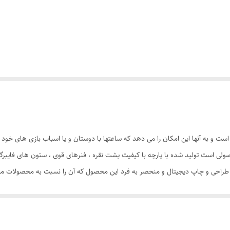
ست و به آنها این امکان را می دهد که ساعتها با دوستان و یا اسباب بازی های خود
ند چادر بازی کودک طرح کیتی ( سلام کیتی2 ) محصولی است تولید شده با پارچه با کیفیت پشت نقره ، فنرهای ق
د. طراحی و چاپ دیجیتال و منحصر به فرد این محصول که آن را نسبت به محصولات مشاب
سانتی متری به راحتی باز و بسته می شود و با ارتفاع 110 سانتی متر و طول و عرض 95 در 95 سان
کیتی با ظاهری زیبا و چشم نواز دارای پنجره توری تهویه ای مناسب برای فرزند