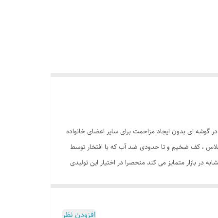
 در گوشه ای بدون ایجاد مزاحمت برای سایر اعضای خانواده
وی ، ستون های فایبرگلاس ، کف ضخیم و تا حدودی ضد آب که با افتخار توسط
ه در بازار متمایز می کند منحصرا در اختیار این تولیدی
است. چادر بچه طرح کیتی( hello kitty ) علاوه بر ظاهری کودک پسند وسیله ای کارآمد برای جمع آوری اسباب بازی ها توسط والدین است. این محصول با وزن سبک ، حمل آسان و کاور دایره ای شکل 40
تی متر در گوشه ای از منزل ، مهد کودک، در مسافرت ها، کنار ساحل و ... قابل استفاد است. چادر بچه طرح
 دلبندتان بهمراه دارد و زیپ 150 سانتی متری با کیفیت با سرزیپ پلاستیکی رنگی و بی خطر ، این امکان را به کودک خواهد داد
افزودن نظر