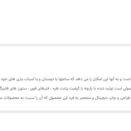
ست و به آنها این امکان را می دهد که ساعتها با دوستان و یا اسباب بازی های خود
ند چادر بازی کودک طرح کیتی ( سلام کیتی2 ) محصولی است تولید شده با پارچه با کیفیت پشت نقره ، فنرهای ق
د. طراحی و چاپ دیجیتال و منحصر به فرد این محصول که آن را نسبت به محصولات مشاب
سانتی متری به راحتی باز و بسته می شود و با ارتفاع 110 سانتی متر و طول و عرض 95 در 95 سان
کیتی با ظاهری زیبا و چشم نواز دارای پنجره توری تهویه ای مناسب برای فرزند