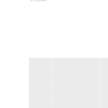
ارسال از لحاظ پارگی ، چاپ صحیح ، سلامت فنرها و زیپ ها