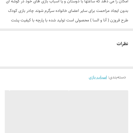
امکان را می دهد که ساعتها با دوستان و یا اسباب بازی های خود در گوشه ای
بدون ایجاد مزاحمت برای سایر اعضای خانواده سرگرم شوند چادر بازی کودک
طرح فروزن ( آنا و السا ) محصولی است تولید شده با پارچه با کیفیت پشت
نقره ، فنرهای قوی ، ستون های فایبرگلاس ، کف ضخیم و تا حدودی ضد آب
که با افتخار توسط یک تولیدی ایرانی با بهترین متریال به بازار عرضه می گردد.
نظرات
طراحی و چاپ دیجیتال و منحصر به فرد این محصول که آن را نسبت به
محصولات مشابه در بازار متمایز می کند منحصرا در اختیار این تولیدی است.
چادر بچه طرح فروزن ( آنا السا ) علاوه بر ظاهری کودک پسند وسیله ای کارآمد
دسته‌بندی
:
اسباب بازی
برای جمع آوری اسباب بازی ها توسط والدین است. این محصول با وزن سبک ،
حمل آسان و کاور دایره ای شکل 40 سانتی متری به راحتی باز و بسته می شود
و با ارتفاع 110 سانتی متر و طول و عرض 95 در 95 سانتی متر در گوشه ای از
منزل ، مهد کودک، در مسافرت ها، کنار ساحل و ... قابل استفاد است. چادر
بچه طرح آنا و السا با ظاهری زیبا و چشم نواز دارای پنجره توری تهویه ای
مناسب برای فرزند دلبندتان بهمراه دارد و زیپ 150 سانتی متری با کیفیت با