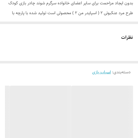
بدون ایجاد مزاحمت برای سایر اعضای خانواده سرگرم شوند چادر بازی کودک
طرح مرد عنکبوتی 2 ( اسپایدر من 2 ) محصولی است تولید شده با پارچه با
کیفیت پشت نقره ، فنرهای قوی ، ستون های فایبرگلاس ، کف ضخیم و تا
حدودی ضد آب که با افتخار توسط یک تولیدی ایرانی(پارس چادر) با بهترین
نظرات
متریال و نشان تجاری Relax به بازار عرضه می گردد. طراحی و چاپ دیجیتال و
منحصر به فرد این محصول که آن را نسبت به محصولات مشابه در بازار متمایز
می کند منحصرا در اختیار این تولیدی است. چادر بچه طرح مرد عنکبوتی
دسته‌بندی
:
اسباب بازی
(spider man 2 ) علاوه بر ظاهری کودک پسند وسیله ای کارآمد برای جمع
آوری اسباب بازی ها توسط والدین است. این محصول با وزن سبک ، حمل
آسان و کاور دایره ای شکل 40 سانتی متری به راحتی باز و بسته می شود و با
ارتفاع 110 سانتی متر و طول و عرض 95 در 95 سانتی متر در گوشه ای از منزل
، مهد کودک، در مسافرت ها، کنار ساحل و ... قابل استفاد است. چادر بچه
طرح مرد عنکبوتی با ظاهری زیبا و چشم نواز دارای پنجره توری تهویه ای
مناسب برای فرزند دلبندتان بهمراه دارد و زیپ 150 سانتی متری با کیفیت با