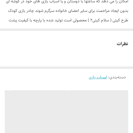
امکان را می دهد که ساعتها با دوستان و یا اسباب بازی های خود در گوشه ای
بدون ایجاد مزاحمت برای سایر اعضای خانواده سرگرم شوند چادر بازی کودک
طرح کیتی ( سلام کیتی2 ) محصولی است تولید شده با پارچه با کیفیت پشت
نقره ، فنرهای قوی ، ستون های فایبرگلاس ، کف ضخیم و تا حدودی ضد آب
که با افتخار توسط یک تولیدی ایرانی با بهترین متریال و به بازار عرضه می
نظرات
گردد. طراحی و چاپ دیجیتال و منحصر به فرد این محصول که آن را نسبت به
محصولات مشابه در بازار متمایز می کند منحصرا در اختیار این تولیدی است.
چادر بچه طرح کیتی( hello kitty ) علاوه بر ظاهری کودک پسند وسیله ای
دسته‌بندی
:
اسباب بازی
کارآمد برای جمع آوری اسباب بازی ها توسط والدین است. این محصول با وزن
سبک ، حمل آسان و کاور دایره ای شکل 40 سانتی متری به راحتی باز و بسته
می شود و با ارتفاع 110 سانتی متر و طول و عرض 95 در 95 سانتی متر در
گوشه ای از منزل ، مهد کودک، در مسافرت ها، کنار ساحل و ... قابل استفاد
است. چادر بچه طرح کیتی با ظاهری زیبا و چشم نواز دارای پنجره توری تهویه
ای مناسب برای فرزند دلبندتان بهمراه دارد و زیپ 150 سانتی متری با کیفیت با