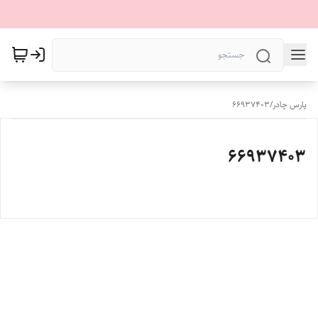
پارس چادر
/
66937403
66937403