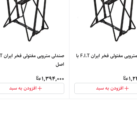
صندلی مترویی مفتولی فخر ایران F.I.T با
صندلی مترو
اصل
1,394,000
1,2
افزودن به سبد
افزودن به سبد