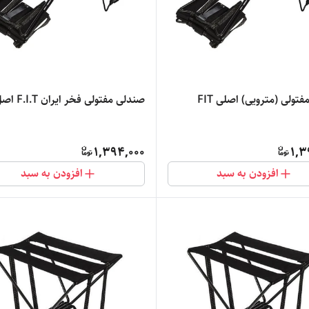
تولی (مترویی) اصلی FIT
صندلی مفتولی فخر ایران F.I.T اصل
1,394,000
1,3
افزودن به سبد
افزودن به سبد