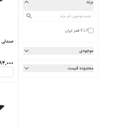
برند
F.I.T فخر ایران
صندلی مف
موجودی
94,000
محدوده قیمت