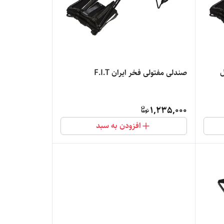
صندلی مفتولی فخر ایران F.I.T
1,235,000
افزودن به سبد