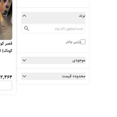
برند
پارس چادر
قصر کود
کودک) ا
موجودی
محدوده قیمت
22,464