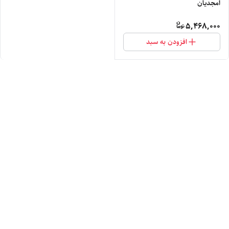
امجدیان
5,468,000
افزودن به سبد