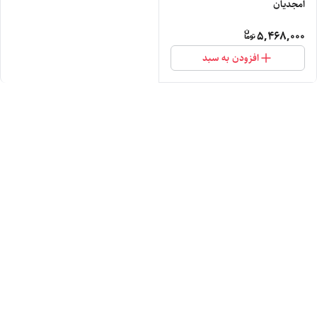
امجدیان
5,468,000
افزودن به سبد