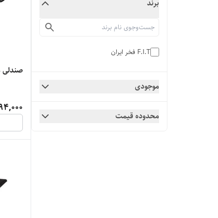
برند
F.I.T فخر ایران
صندلی مف
موجودی
94,000
محدوده قیمت