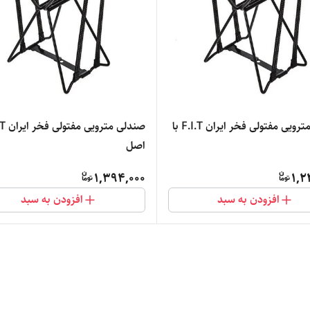
صندلی مترویی مفتولی فخر ایران F.I.T با
صندلی مترو
اصل
1,394,000
1,2
افزودن به سبد
افزودن به سبد