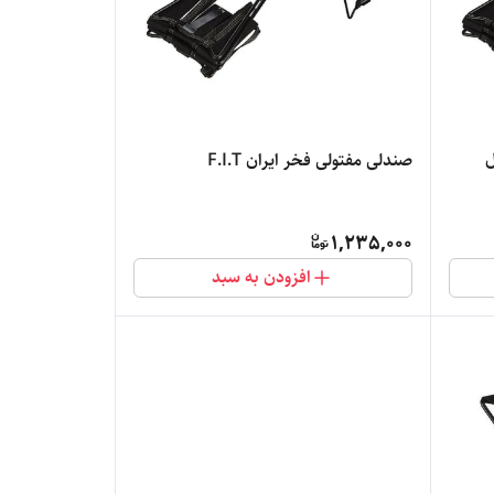
صندلی مفتولی فخر ایران F.I.T
1,235,000
افزودن به سبد