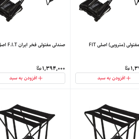
تولی (مترویی) اصلی FIT
صندلی مفتولی فخر ایران F.I.T اصل
1,394,000
1,3
افزودن به سبد
افزودن به سبد