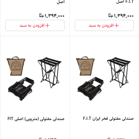
F.I.T اصل
اصل
1,394,000
1,394,000
افزودن به سبد
افزودن به سبد
صندلی مفتولی فخر ایران F.I.T
صندلی مفتولی (مترویی) اصلی FIT