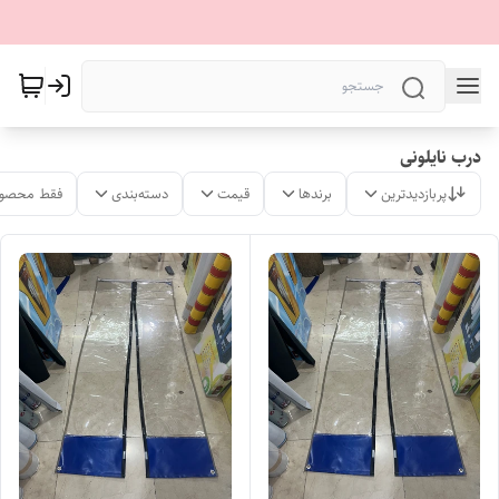
درب نایلونی
پربازدیدترین
برندها
قیمت
دسته‌بندی
فقط محصول