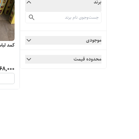
برند
موجودی
کمد لبا
محدوده قیمت
68,000