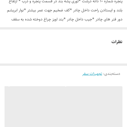
پنجره شماره 10 دانه درشت *توری پشه بند در قسمت پنجره و درب * ارتفاع
بلند و ایستادن راحت داخل چادر *کف ضخیم جهت عمر بیشتر *نوار ابریشم
دور فنر های چادر *جیب داخل چادر *بند اویز چراغ دوخته شده به سقف
چادر *قلاب مهار جهت مقاوم سازی در برابر باد در گوشه های چادر *کیف هم
رنگ و همرنگ چادر
نظرات
دسته‌بندی
:
تجهیزات سفر